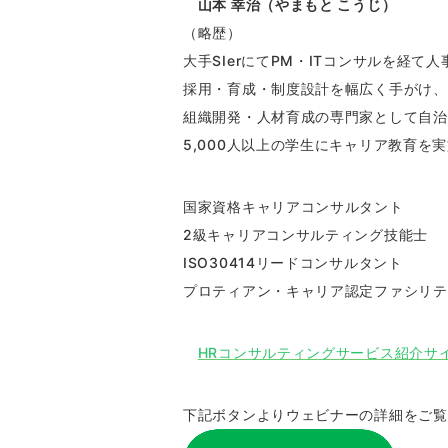
山本 幸治（やまもと こうじ）
（略歴）​​​​​​
大手SIerにてPM・ITコンサルを経て
採用・育成・制度設計を幅広く手がけ、
組織開発・人材育成の専門家として自治
5,000人以上の学生にキャリア教育
国家資格キャリアコンサルタント
2級キャリアコンサルティング技能士
ISO30414リードコンサルタント
プロティアン・キャリア認定ファシリテ
HRコンサルティングサービス紹介サ
下記ボタンよりウェビナーの詳細をご覧