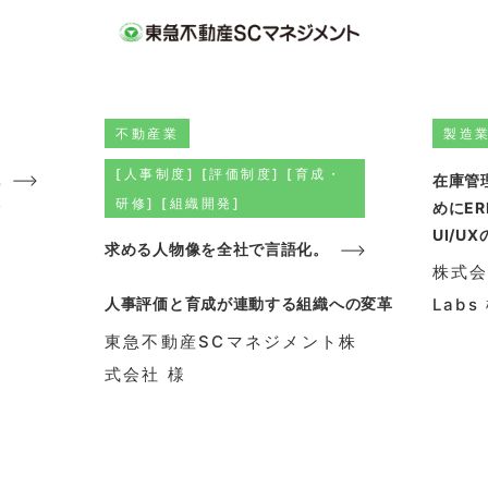
不動産業
製造
[人事制度] [評価制度] [育成・
花
在庫管
研修] [組織開発]
情
めにE
UI/
求める人物像を全社で言語化。
株式会
人事評価と育成が連動する組織への変革
Labs
東急不動産SCマネジメント株
式会社 様