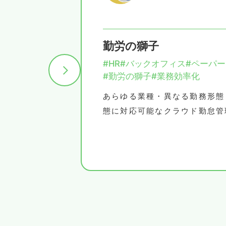
勤労の獅子
#HR
#バックオフィス
#ペーパ
#勤労の獅子
#業務効率化
変革
あらゆる業種・異なる勤務形態
業務知識
態に対応可能なクラウド勤怠管
のDX推