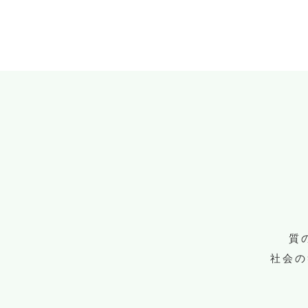
質
社会の