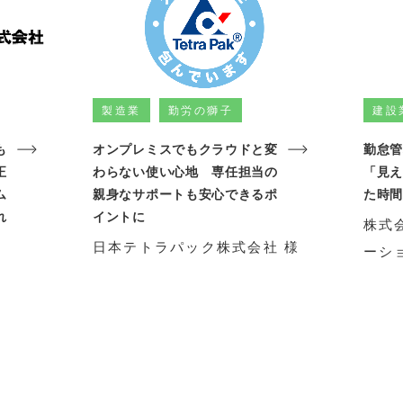
製造業
勤労の獅子
建設
も
オンプレミスでもクラウドと変
勤怠
正
わらない使い心地 専任担当の
「見
ム
親身なサポートも安心できるポ
た時
れ
イントに
株式
日本テトラパック株式会社 様
ーシ