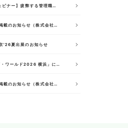
【8/19(水)開催 無料ウェビナー】疲弊する管理職に、人事は何ができるか ー管理職の"抱えすぎ"と、人事の向き合い方
「勤労の獅子」導入事例掲載のお知らせ（株式会社ALOBASE 様）
京'26夏出展のお知らせ
国連WFP「ウォーク・ザ・ワールド2026 横浜」に協賛・参加
「勤労の獅子」導入事例掲載のお知らせ（株式会社オーラ 様）