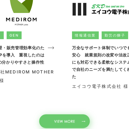
業
GEN
情報通信業
勤労の獅子
理・販売管理効率化のた
万全なサポート体制でいつで
RPを導入 重視したのは
安心 就業規則の改変や法改
UXの分かりやすさと操作性
にも対応できる柔軟なシステ
で自社のニーズを満たしてく
社MEDIROM MOTHER
た
 様
エイコウ電子株式会社 様