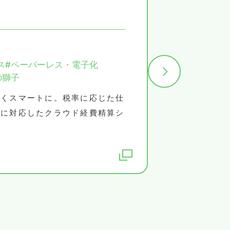
eco@
ス
#ペーパーレス・電子化
#HR
#e
の獅子
#ペー
なくスマートに。税率に応じた仕
わずか
法に対応したクラウド経費精算シ
ーパー
ストレ