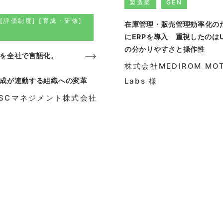
製造業
GEN
 [評価制度] [育成・研修]
在庫管理・販売管理効率化の
にERPを導入 重視したのはUI
の分かりやすさと操作性
を全社で言語化。
株式会社MEDIROM MO
成が連動する組織への変革
Labs 様
SCマネジメント株式会社