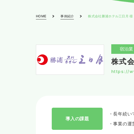
HOME
事例紹介
株式会社勝浦ホテル三日月 様
宿泊業
株式会
https://w
長年続い
導入の課題
事業の運