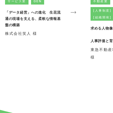
サービス業
GEN
不動産業
[人事制度]
「データ経営」への進化 生花流
[組織開発]
通の現場を支える、柔軟な情報基
盤の構築
求める人物像
株式会社笑人 様
人事評価と育
東急不動産
様