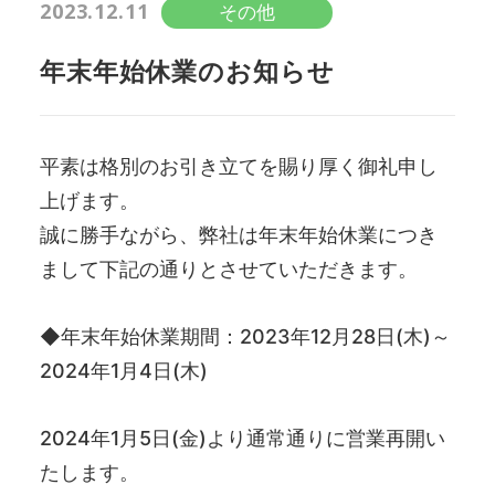
2023.12.11
その他
SASの使命
新規事業
チャレンジ制度
採用情報
年末年始休業のお知らせ
トップメッセージ
スキルアップ支援
会社概要
DX推進
平素は格別のお引き立てを賜り厚く御礼申し
会社沿革
上げます。
組織図
誠に勝手ながら、弊社は年末年始休業につき
まして下記の通りとさせていただきます。
関連会社
◆年末年始休業期間：2023年12月28日(木)～
2024年1月4日(木)
2024年1月5日(金)より通常通りに営業再開い
たします。