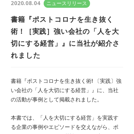
2020.08.04
ニュースリリース
SASの使命
新規事業
チャレンジ制度
採用情報
書籍『ポストコロナを生き抜く
トップメッセージ
スキルアップ支援
術！［実践］強い会社の「人を大
会社概要
DX推進
切にする経営」』に当社が紹介さ
会社沿革
れました
組織図
関連会社
書籍『ポストコロナを生き抜く術! 〔実践〕強
い会社の「人を大切にする経営」』に、当社
の活動が事例として掲載されました。
本書では、「人を大切にする経営」を実践す
る企業の事例やエピソードを交えながら、ポ